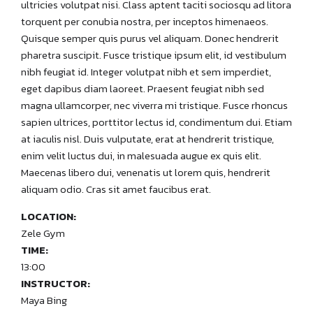
ultricies volutpat nisi. Class aptent taciti sociosqu ad litora
torquent per conubia nostra, per inceptos himenaeos.
Quisque semper quis purus vel aliquam. Donec hendrerit
pharetra suscipit. Fusce tristique ipsum elit, id vestibulum
nibh feugiat id. Integer volutpat nibh et sem imperdiet,
eget dapibus diam laoreet. Praesent feugiat nibh sed
magna ullamcorper, nec viverra mi tristique. Fusce rhoncus
sapien ultrices, porttitor lectus id, condimentum dui. Etiam
at iaculis nisl. Duis vulputate, erat at hendrerit tristique,
enim velit luctus dui, in malesuada augue ex quis elit.
Maecenas libero dui, venenatis ut lorem quis, hendrerit
aliquam odio. Cras sit amet faucibus erat.
LOCATION:
Zele Gym
TIME:
13:00
INSTRUCTOR:
Maya Bing